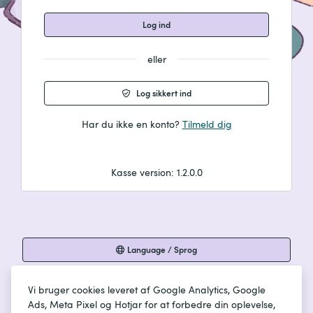
Log ind
eller
Log sikkert ind
Har du ikke en konto?
Tilmeld dig
Kasse version
:
1.2.0.0
Language
/
Sprog
Download app
Vi bruger cookies leveret af Google Analytics, Google
Ads, Meta Pixel og Hotjar for at forbedre din oplevelse,
Download app